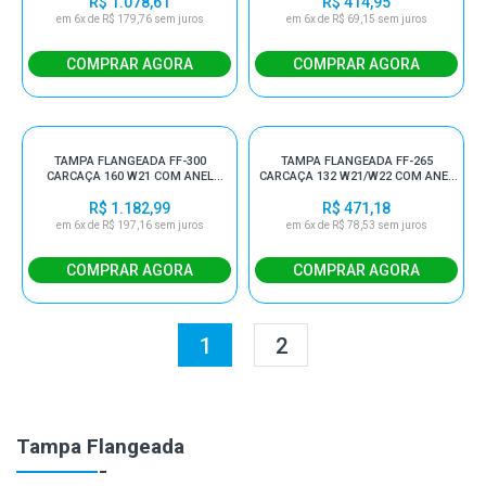
R$ 1.078,61
R$ 414,95
em 6x de R$ 179,76 sem juros
em 6x de R$ 69,15 sem juros
TAMPA FLANGEADA FF-300
TAMPA FLANGEADA FF-265
CARCAÇA 160 W21 COM ANEL
CARCAÇA 132 W21/W22 COM ANEL
V'RING E DE FIXAÇÃO
V'RING
R$ 1.182,99
R$ 471,18
em 6x de R$ 197,16 sem juros
em 6x de R$ 78,53 sem juros
1
2
Tampa Flangeada