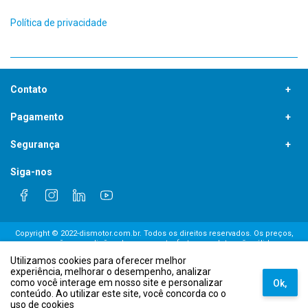
Política de privacidade
Contato
19 97417-7387
Pagamento
contato.b2c@grupodismotor.com.br
Segurança
Siga-nos
Copyright © 2022-dismotor.com.br. Todos os direitos reservados. Os preços,
promoções, condições de pagamento, frete e produtos são válidos
exclusivamente para compras realizadas via internet. Fotos meramente
Utilizamos cookies para oferecer melhor
ilustrativas. DISMOTOR COMÉRCIO DE MOTORES ELÉTRICOS LTDA. CNPJ:
experiência, melhorar o desempenho, analizar
69.252.872/0001-43 - Endereço: Rua Dr. Alberto Franco Lamounier, 1424, Pq. Via
como você interage em nosso site e personalizar
Norte, Campinas-SP. CEP: 13065-531
Ok,
conteúdo. Ao utilizar este site, você concorda co o
uso de cookies