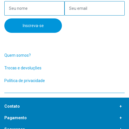
Seu nome
Seu email
Inscreva-se
Quem somos?
Trocas e devoluções
Política de privacidade
Contato
19 97417-7387
Pagamento
contato.b2c@grupodismotor.com.br